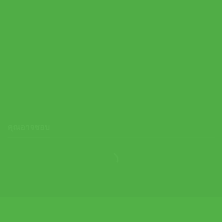
Thorlo ถุงเท้าเทนนิสแบบสั้น Tennis Maximum Cushion Ankle |
Black ( TMX11552 )
590.00
฿
คุณอาจชอบ