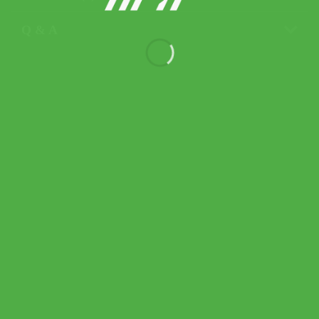
Q & A
Babolat เทปพันด้าม/กริ๊ปพันด้าม
ไม้เทนนิสไม้แบดมินตัน My
Overgrip x3 Grip Tape Racket
Tennis | Black/Blue/White (
653052 )
390.00
฿