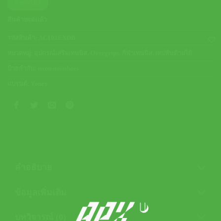
ตารางไซส์
สินค้าหมดแล้ว
รหัสสินค้า:
AC102EXDB
หมวดหมู่:
อุปกรณ์เสริมเทนนิส
,
Overgrips
,
กีฬาเทนนิส
,
เทปพันด้ามไม้
ป้ายกำกับ:
nontennisshoes
แบรนด์:
Yonex
คำอธิบาย
ข้อมูลเพิ่มเติม
บทวิจารณ์ (0)