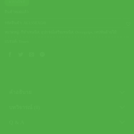
ตารางไซส์
สินค้าหมดแล้ว
รหัสสินค้า:
AC135EXOR
หมวดหมู่:
กีฬาเทนนิส
,
อุปกรณ์เสริมเทนนิส
,
Overgrips
,
เทปพันด้ามไม้
แบรนด์:
Yonex
คำอธิบาย
บทวิจารณ์ (0)
Q & A