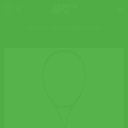
ข้าม
0
ไป
ยัง
เนื้อหา
หน้าหลัก
»
ADULT YONEX VCORE