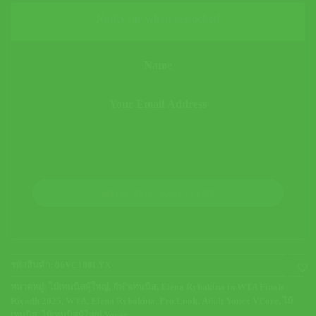
Notify me when restocked
JOIN THE WAITLIST
รหัสสินค้า:
06VC100LYX
หมวดหมู่:
ไม้เทนนิสผู้ใหญ่
,
กีฬาเทนนิส
,
Elena Rybakina in WTA Finals
Riyadh 2025
,
WTA
,
Elena Rybakina
,
Pro Look
,
Adult Yonex VCore
,
ไม้
เทนนิส
,
ไม้เทนนิสผู้ใหญ่ Yonex