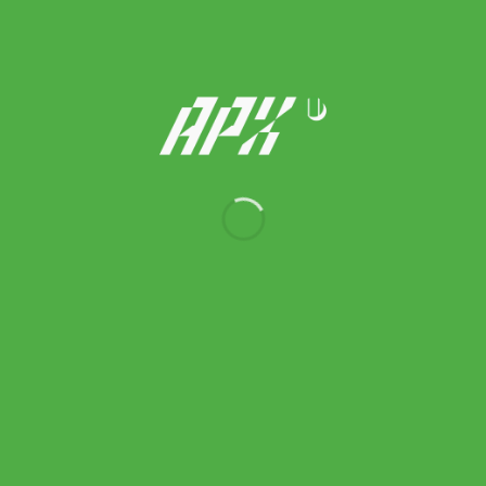
Asics รองเท้าเทนนิสผู้หญิง Gel-Resolution X Night Energy | Blue
Fade/Gunmetal ( 1042A303-400 )
Original
Current
5,900.00
฿
5,310.00
฿
price
price
was:
is:
5,900.00 ฿.
5,310.00 ฿.