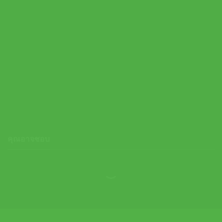
Asics เสื้อเทนนิสเด็กผู้ชาย Boys Tennis SS Top | Aurora Green (
2044A044-300 )
1,000.00
฿
คุณอาจชอบ