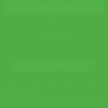
Notify me when restocked
JOIN THE WAITLIST
รหัสสินค้า:
01PE100LYX
หมวดหมู่:
ไม้เทนนิสผู้ใหญ่
,
กีฬาเทนนิส
,
Adult Yonex Percept
,
ไม้เทนนิส
,
ไม้
เทนนิสผู้ใหญ่ Yonex