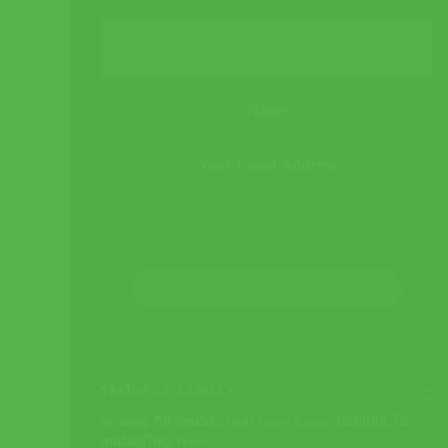
Notify me when restocked
JOIN THE WAITLIST
รหัสสินค้า:
07EZ98LYX
หมวดหมู่:
กีฬาเทนนิส
,
Adult Yonex Ezone
,
ไม้เทนนิส
,
ไม้
เทนนิสผู้ใหญ่ Yonex