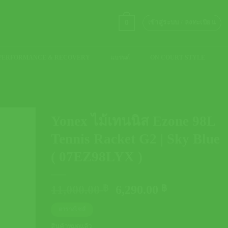
0
เข้าสู่ระบบ / ลงทะเบียน
PERFORMANCE & RECOVERY
แบรนด์
ON COURT STYLE
Yonex ไม้เทนนิส Ezone 98L
Tennis Racket G2 | Sky Blue
( 07EZ98LYX )
Original
Current
11,000.00
฿
6,290.00
฿
price
price
ตารางไซส์
was:
is:
11,000.00 ฿.
6,290.00 ฿.
สินค้าหมดแล้ว