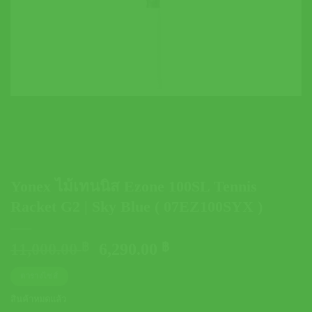
Yonex ไม้เทนนิส Ezone 100SL Tennis
Racket G2 | Sky Blue ( 07EZ100SYX )
Original
Current
11,000.00
฿
6,290.00
฿
price
price
ตารางไซส์
was:
is:
11,000.00 ฿.
6,290.00 ฿.
สินค้าหมดแล้ว