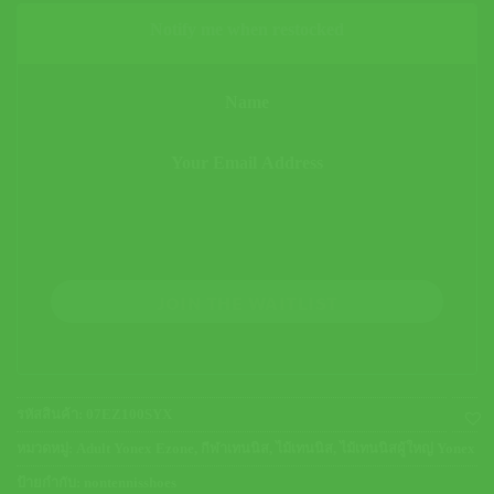
Notify me when restocked
JOIN THE WAITLIST
รหัสสินค้า:
07EZ100SYX
หมวดหมู่:
Adult Yonex Ezone
,
กีฬาเทนนิส
,
ไม้เทนนิส
,
ไม้เทนนิสผู้ใหญ่ Yonex
ป้ายกำกับ:
nontennisshoes