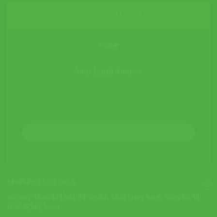
Notify me when restocked
JOIN THE WAITLIST
รหัสสินค้า:
03AST100YX
หมวดหมู่:
ไม้เทนนิสผู้ใหญ่
,
กีฬาเทนนิส
,
Adult Yonex Astrel
,
ไม้เทนนิส
,
ไม้
เทนนิสผู้ใหญ่ Yonex