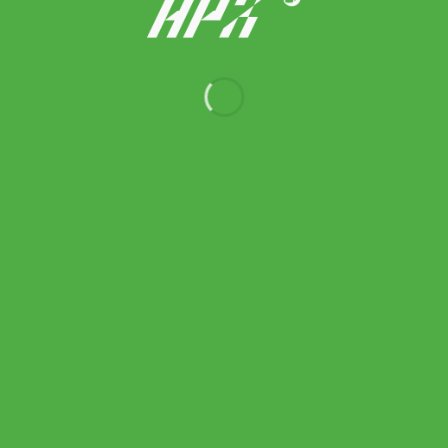
Babolat ไม้เทนนิส (ไม้ Demo) Pure Drive 98 Gen 11 Tennis
Racket G2 , G3 | Metallic Blue ( 101551 )