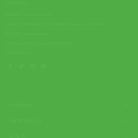
5,900.00 ฿.
5,020.00 ฿.
สินค้าหมดแล้ว
รหัสสินค้า:
WR8016401001
หมวดหมู่:
กีฬาเทนนิส
,
กระเป๋าเทนนิส Wilson
,
กระเป๋าเทนนิส
ป้ายกำกับ:
nontennisshoes
Collection:
Wilson Super Tour Clash V2
แบรนด์:
Wilson
คำอธิบาย
บทวิจารณ์ (0)
Q & A