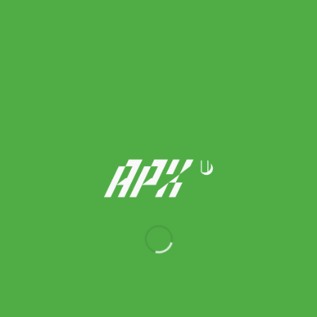
Wilson กระเป๋าเทนนิส Pro Staff V14 Super Tour 15 Pack Tennis
Bag | Bronze ( WR8021901001 )
Original
Current
8,500.00
฿
7,650.00
฿
price
price
was:
is:
8,500.00 ฿.
7,650.00 ฿.