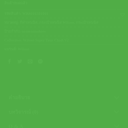
5,290.00 ฿.
4,500.00 ฿.
สินค้าหมดแล้ว
รหัสสินค้า:
WR8016501001
หมวดหมู่:
กีฬาเทนนิส
,
กระเป๋าเทนนิส Wilson
,
กระเป๋าเทนนิส
ป้ายกำกับ:
nontennisshoes
Collection:
Wilson Super Tour Clash V2
แบรนด์:
Wilson
คำอธิบาย
บทวิจารณ์ (0)
Q & A