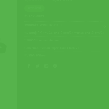
price
price
ตารางไซส์
was:
is:
6,900.00 ฿.
5,870.00 ฿.
สินค้าหมดแล้ว
รหัสสินค้า:
WR8016301001
หมวดหมู่:
กีฬาเทนนิส
,
กระเป๋าเทนนิส Wilson
,
กระเป๋าเทนนิส
ป้ายกำกับ:
nontennisshoes
Collection:
Wilson Super Tour Clash V2
แบรนด์:
Wilson