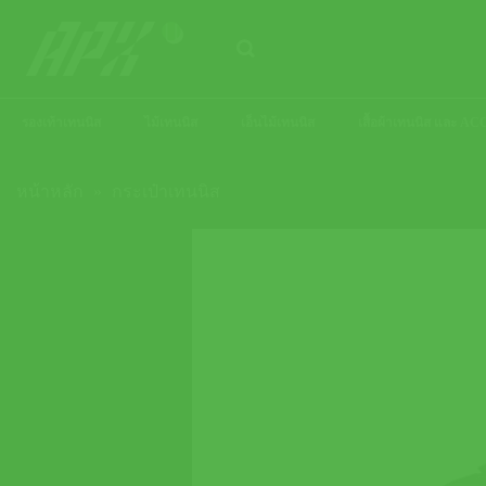
ข้าม
ไป
ยัง
เนื้อหา
รองเท้าเทนนิส
ไม้เทนนิส
เอ็นไม้เทนนิส
เสื้อผ้าเทนนิส และ 
หน้าหลัก
»
กระเป๋าเทนนิส