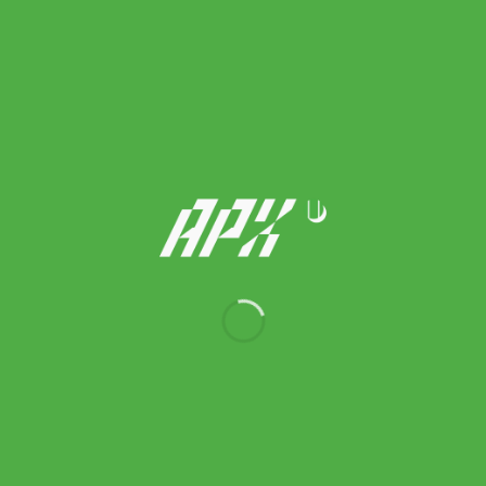
Wilson ยางกันสะเทือน US Open Dampener x2 | Yellow/Red (
WR8412301001 )
450.00
฿