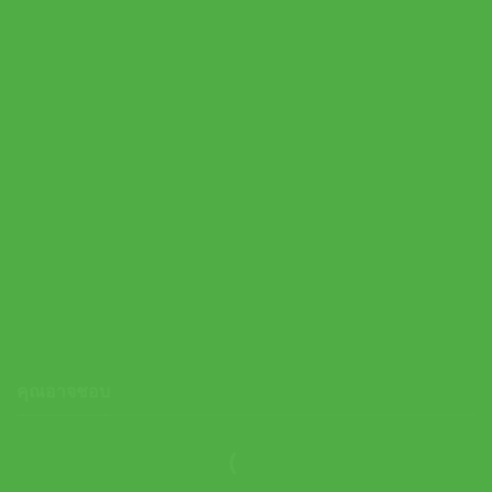
On ปลอกรัดข้อมือเทนนิสแบบสั้น Courtside Wristbands 2 Pack |
Ivory ( 2UG30081951 )
1,000.00
฿
คุณอาจชอบ