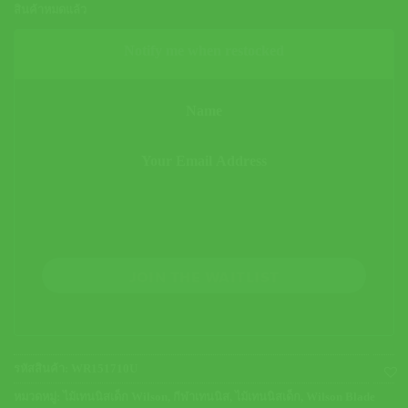
สินค้าหมดแล้ว
Notify me when restocked
JOIN THE WAITLIST
รหัสสินค้า:
WR151710U
หมวดหมู่:
ไม้เทนนิสเด็ก Wilson
,
กีฬาเทนนิส
,
ไม้เทนนิสเด็ก
,
Wilson Blade