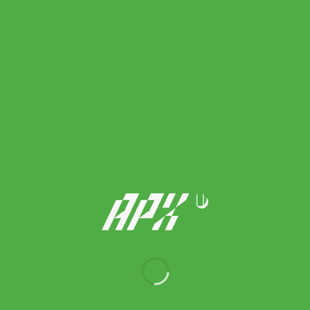
Wilson ไม้เทนนิส Clash 100 V3 RG 2026 Tennis Racket |
Clay/Cream ( WR201811U )