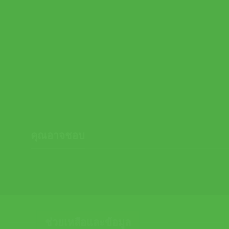
+
+
Wilson ไม้เทนนิส Clash 100UL V3 RG 2026 Tennis
Wilson ไม้เทนนิ
Racket | Clay/Cream ( WR204511U )
Racket | Clay/
Original
Current
Orig
9,690.00
฿
8,720.00
฿
9,990.00
฿
8,99
price
price
pric
was:
is:
was:
9,690.00 ฿.
8,720.00 ฿.
9,99
คุณอาจชอบ
ช่วยเหลือและข้อมูล