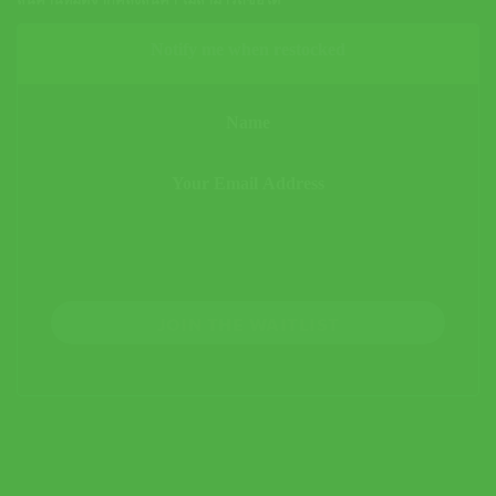
สินค้านี้หมดจากคลังสินค้า ไม่สามารถซื้อได้
Notify me when restocked
JOIN THE WAITLIST