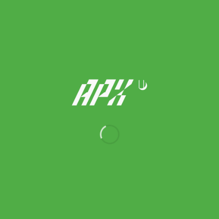
Wilson ไม้เทนนิส Clash 100 Pro V3 Tennis Racket | Black/Red (
WR172711U )
Original
Current
9,990.00
฿
9,590.00
฿
price
price
was:
is:
9,990.00 ฿.
9,590.00 ฿.