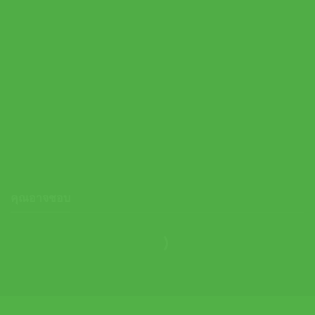
Head ไม้เทนนิสเด็ก Coco 21 Junior 2026 Tennis Racket |
Vibrant/Purple ( 230556 )
คุณอาจชอบ