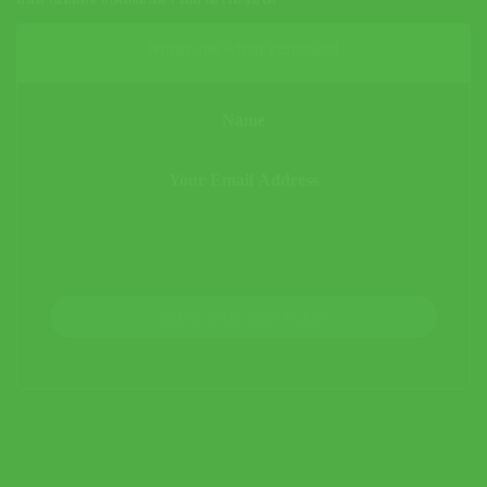
สินค้านี้หมดจากคลังสินค้า ไม่สามารถซื้อได้
Notify me when restocked
JOIN THE WAITLIST