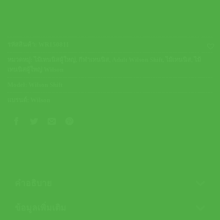
รหัสสินค้า:
WR150811
หมวดหมู่:
ไม้เทนนิสผู้ใหญ่
,
กีฬาเทนนิส
,
Adult Wilson Shift
,
ไม้เทนนิส
,
ไม้
เทนนิสผู้ใหญ่ Wilson
Model:
Wilson Shift
แบรนด์:
Wilson
คำอธิบาย
ข้อมูลเพิ่มเติม