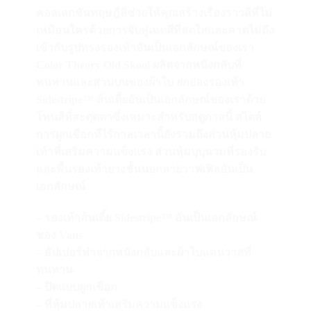
คอลเลกชันทฤษฎีสีช่วยให้คุณสร้างเรื่องราวสีที่ไม่
เหมือนใครด้วยการจับคู่เฉดสีที่สดใสและคาดไม่ถึง
เข้ากับรูปทรงรองเท้าอันเป็นเอกลักษณ์ของเรา
Color Theory Old Skool ผลิตจากหนังกลับที่
ทนทานและส่วนบนของผ้าใบ ยกย่องรองเท้า
Sidestripe™ ส้นเตี้ยอันเป็นเอกลักษณ์ของเราด้วย
โทนสีที่สะดุดตาซึ่งเหมาะสำหรับฤดูกาลนี้ สไตล์
การผูกเชือกที่ไร้กาลเวลานี้ยังรวมถึงส่วนหุ้มปลาย
เท้าที่เสริมความแข็งแรง ส่วนหุ้มบุบุนวมที่รองรับ
และพื้นรองเท้ายางชั้นนอกลายวาฟเฟิลอันเป็น
เอกลักษณ์
– รองเท้าส้นเตี้ย Sidestripe™ อันเป็นเอกลักษณ์
ของ Vans
– อัปเปอร์ทำจากหนังกลับและผ้าใบแคนวาสที่
ทนทาน
– ปิดแบบผูกเชือก
– ที่หุ้มปลายเท้าเสริมความแข็งแรง