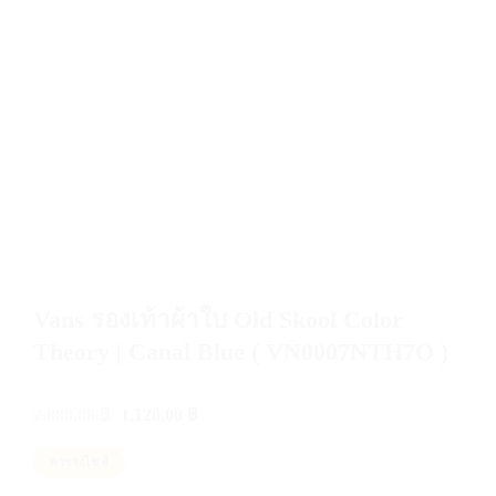
Vans รองเท้าผ้าใบ Old Skool Color
Theory | Canal Blue ( VN0007NTH7O )
Original
Current
2,800.00
฿
1,120.00
฿
price
price
was:
is:
ตารางไซส์
2,800.00 ฿.
1,120.00 ฿.