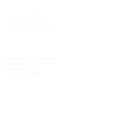
Vans รองเท้าผ้าใบ Authentic
Color Theory | Canal Blue (
VN0A5KS9H7O )
Original
Current
2,300.00
฿
920.00
฿
price
price
was:
is:
2,300.00 ฿.
920.00 ฿.