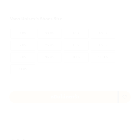
Vans Unisex's Shoes Size
ล้างค่า
5 US
5.5 US
6 US
6.5 US
7 US
7.5 US
8 US
8.5 US
9 US
9.5 US
10 US
10.5 US
11 US
หยิบใส่ตะกร้า