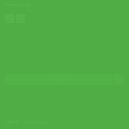
String Gauge
ล้างค่า
1.24
1.30
mm
mm
หยิบใส่ตะกร้า
รหัสสินค้า:
01RXOXN12M