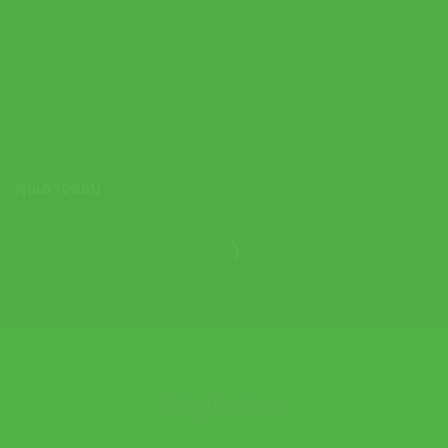
Wilson ไม้เทนนิส (ไม้ Demo) Ultra 100 V5 Roland-Garros 2026
Tennis Racket | Burnt/Orange ( WR201711U )
คุณอาจชอบ
ข้อมูลเกี่ยวกับเรา