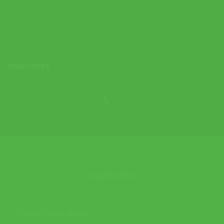
Reel 12M| Natural ( 01RXO )
950.00
฿
คุณอาจชอบ
ข้อมูลเกี่ยวกับเรา
ช่วยเหลือและข้อมูล