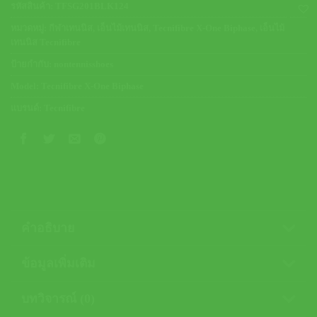
950.00 ฿.
760.00 ฿.
รหัสสินค้า:
TFSG201BLK124
หมวดหมู่:
กีฬาเทนนิส
,
เอ็นไม้เทนนิส
,
Tecnifibre X-One Biphase
,
เอ็นไม้
เทนนิส Tecnifibre
ป้ายกำกับ:
nontennisshoes
Model:
Tecnifibre X-One Biphase
แบรนด์:
Tecnifibre
คำอธิบาย
ข้อมูลเพิ่มเติม
บทวิจารณ์ (0)