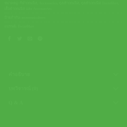
หมวดหมู่:
กีฬาเทนนิส
,
Accessories
,
ถุงเท้าเทนนิส
,
ถุงเท้าเทนนิส Tecnifibre
,
เสื้อผ้าเทนนิส และ Accessories
ป้ายกำกับ:
nontennisshoes
แบรนด์:
Tecnifibre
คำอธิบาย
บทวิจารณ์ (0)
Q & A