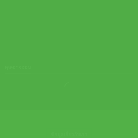
Thorlo ถุงเท้าเทนนิสแบบยาว Maximum Cushion Tennis Crew
Socks | White ( TX11004 )
590.00
฿
คุณอาจชอบ
ข้อมูลเกี่ยวกับเรา