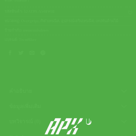
สินค้าหมดแล้ว
รหัสสินค้า:
52ATPLAS48WH
หมวดหมู่:
Overgrips
,
กีฬาเทนนิส
,
อุปกรณ์เสริมเทนนิส
,
เทปพันด้ามไม้
ป้ายกำกับ:
nontennisshoes
แบรนด์:
Tecnifibre
คำอธิบาย
ข้อมูลเพิ่มเติม
บทวิจารณ์ (0)