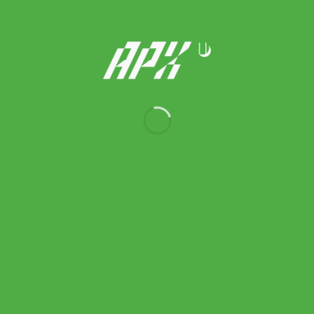
Tecnifibre ไม้เทนนิสเด็ก T-Fight Tour 26 2025 Junior Tennis
Racket Grip 0 | White/Black ( 14FIGHT526 )
Original
Current
5,900.00
฿
5,200.00
฿
price
price
was:
is:
5,900.00 ฿.
5,200.00 ฿.