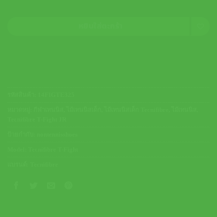
หยิบใส่ตะกร้า
รหัสสินค้า:
14FIGTE325
หมวดหมู่:
กีฬาเทนนิส
,
ไม้เทนนิสเด็ก
,
ไม้เทนนิสเด็ก Tecnifibre
,
ไม้เทนนิส
,
Tecnifibre T-Fight JR
ป้ายกำกับ:
nontennisshoes
Model:
Tecnifibre T-Fight
แบรนด์:
Tecnifibre