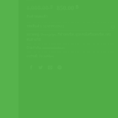
Original
Current
1,000.00
฿
850.00
฿
price
price
สินค้าหมดแล้ว
was:
is:
1,000.00 ฿.
850.00 ฿.
รหัสสินค้า:
52ATPCON12
หมวดหมู่:
Overgrips
,
กีฬาเทนนิส
,
อุปกรณ์เสริมเทนนิส
,
เทป
พันด้ามไม้
ป้ายกำกับ:
nontennisshoes
แบรนด์:
Tecnifibre