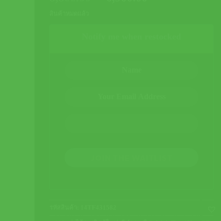
price
price
สินค้าหมดแล้ว
was:
is:
8,800.00 ฿.
6,900.00 ฿.
Notify me when restocked
JOIN THE WAITLIST
รหัสสินค้า:
14TF431582