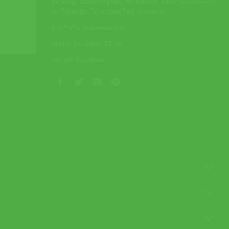
หมวดหมู่:
ไม้เทนนิสผู้ใหญ่
,
กีฬาเทนนิส
,
Adult Tecnifibre TF-
40
,
ไม้เทนนิส
,
ไม้เทนนิสผู้ใหญ่ Tecnifibre
ป้ายกำกับ:
nontennisshoes
Model:
Tecnifibre TF-40
แบรนด์:
Tecnifibre