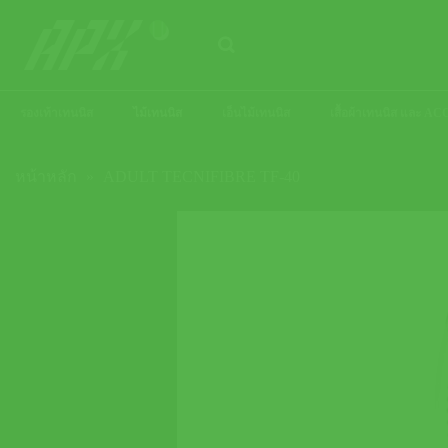
ข้าม
ไป
ยัง
เนื้อหา
รองเท้าเทนนิส
ไม้เทนนิส
เอ็นไม้เทนนิส
เสื้อผ้าเทนนิส และ 
หน้าหลัก
»
ADULT TECNIFIBRE TF-40