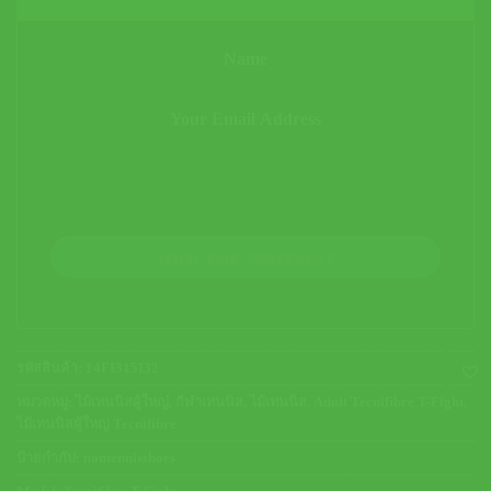
JOIN THE WAITLIST
รหัสสินค้า:
14FI315I32
หมวดหมู่:
ไม้เทนนิสผู้ใหญ่
,
กีฬาเทนนิส
,
ไม้เทนนิส
,
Adult Tecnifibre T-Fight
,
ไม้เทนนิสผู้ใหญ่ Tecnifibre
ป้ายกำกับ:
nontennisshoes