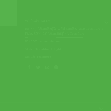
รหัสสินค้า:
14FI280I3
หมวดหมู่:
ไม้เทนนิสผู้ใหญ่
,
กีฬาเทนนิส
,
Adult Tecnifibre T-
Fight
,
ไม้เทนนิส
,
ไม้เทนนิสผู้ใหญ่ Tecnifibre
ป้ายกำกับ:
nontennisshoes
Model:
Tecnifibre T-Fight
แบรนด์:
Tecnifibre