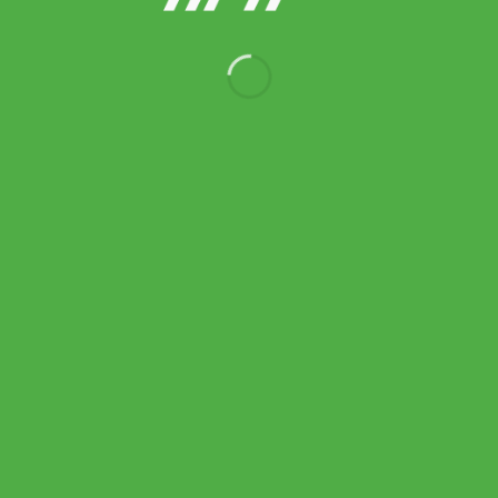
On รองเท้าเทนนิสผู้ชาย Men’s The Roger Pro 3 Tennis Shoes |
White/ Ash ( 3MG10366243 )
8,300.00
฿