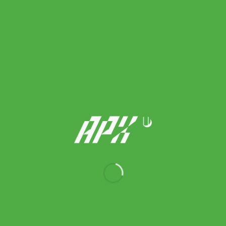
Tecnifibre กระเป๋าเป้เทนนิส Tour Endurance 2023 Tennis
Backpack | White ( 40TOUWHIBP )
Original
Current
3,300.00
฿
2,970.00
฿
price
price
was:
is:
3,300.00 ฿.
2,970.00 ฿.