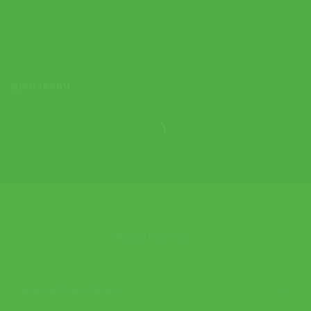
Bag | Orange ( 40TOURIGBP )
3,300.00
฿
คุณอาจชอบ
ข้อมูลเกี่ยวกับเรา
ช่วยเหลือและข้อมูล