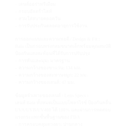
–
เลนส์ออร่าพรีเมียม
–
กรอบอัลตร้าไลท์
–
สวมใส่สบายตลอดวัน
–
การรับประกันตลอดอายุการใช้งาน
การออกแบบและความพอดี
/ Design & Fit :
Baia
เป็นกรอบทรงกลมขนาดเล็กพร้อมคุณสมบัติ
ป้องกันแสงสะท้อนที่ได้รับการปรับปรุง
–
การพันและมุม
:
มาตรฐาน
–
ความกว้างของขาแว่น
: 134
มม
.
–
ความกว้างของสะพานจมูก
: 22
มม
.
–
ความกว้างของเลนส์
: 47
มม
.
ข้อมูลจำเพาะของเลนส์
/ Lens Specs :
เลนส์
Baia
ทั้งหมดเป็นแบบโพลาไรซ์ ป้องกันคลื่น
UVA/UVB/UV400
ได้
100%
และผ่านการทดสอบ
แรงกระแทกขั้นพื้นฐานของ
FDA
–
การครอบคลุมดวงตา
:
ปานกลาง