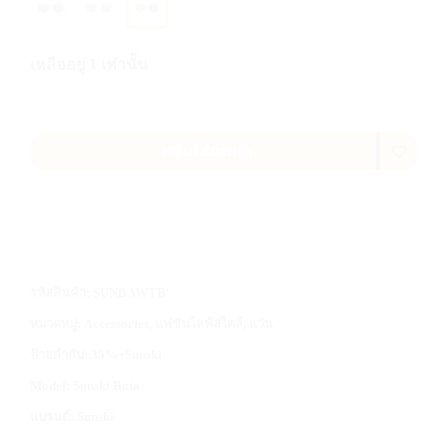
เหลืออยู่ 1 เท่านั้น
หยิบใส่ตะกร้า
รหัสสินค้า:
SUNBAWTB
หมวดหมู่:
Accessories
,
แฟชั่นไลฟ์สไตล์
,
แว่น
ป้ายกำกับ:
35%+Sunski
Model:
Sunski Baia
แบรนด์:
Sunski