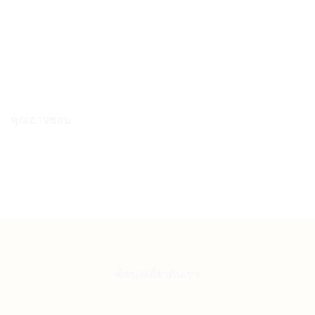
Sunski แว่นกันแดด Lago Sunglasses | seaweed forest fade (
SUNLASFF )
Original
Current
3,390.00
฿
2,200.00
฿
price
price
was:
is:
3,390.00 ฿.
2,200.00 ฿.
คุณอาจชอบ
ข้อมูลเกี่ยวกับเรา