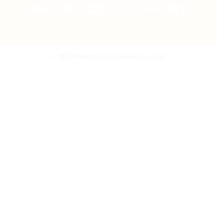
Visa
MasterCard
JCB
Bank
PayPal
Credit
Transfer
Card
© 2025 Healthy Life Creation Co., Ltd.