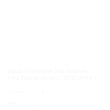
Sunski แว่นกันแดด Baia Sunglasses |
Wire Tortoise Bronze ( SUNBAWTB )
Original
Current
4,090.00
฿
2,660.00
฿
price
price
was:
is:
Color
4,090.00 ฿.
2,660.00 ฿.