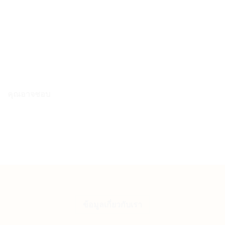
Sunski แว่นกันแดด Lago Sunglasses | seaweed forest fade (
SUNLASFF )
Original
Current
3,390.00
฿
2,200.00
฿
price
price
was:
is:
3,390.00 ฿.
2,200.00 ฿.
คุณอาจชอบ
ข้อมูลเกี่ยวกับเรา