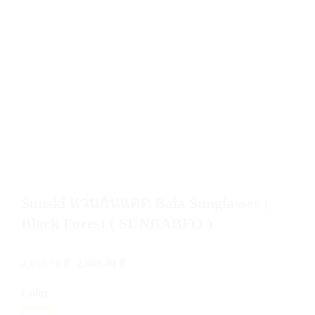
Sunski แว่นกันแดด Baia Sunglasses |
Black Forest ( SUNBABFO )
Original
Current
4,090.00
฿
2,660.00
฿
price
price
was:
is:
Color
4,090.00 ฿.
2,660.00 ฿.