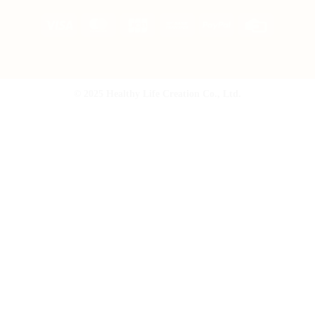
Visa
MasterCard
JCB
Bank
PayPal
Credit
Transfer
Card
© 2025 Healthy Life Creation Co., Ltd.