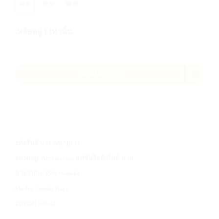
เหลืออยู่ 1 เท่านั้น
หยิบใส่ตะกร้า
รหัสสินค้า:
SUNBABFO
หมวดหมู่:
Accessories
,
แฟชั่นไลฟ์สไตล์
,
แว่น
ป้ายกำกับ:
35%+Sunski
Model:
Sunski Baia
แบรนด์:
Sunski