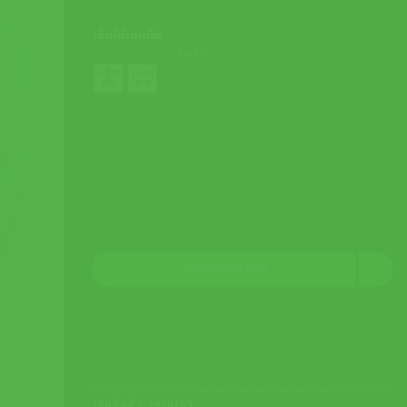
เอ็นไม้เทนนิส
ล้างค่า
17ม้วน
17แบ่ง
เต็ม
ขาย
หยิบใส่ตะกร้า
รหัสสินค้า:
1920103