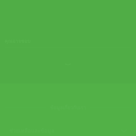
Black/ Ash ( 3MG10365204 )
8,300.00
฿
คุณอาจชอบ
ข้อมูลเกี่ยวกับเรา
ช่วยเหลือและข้อมูล