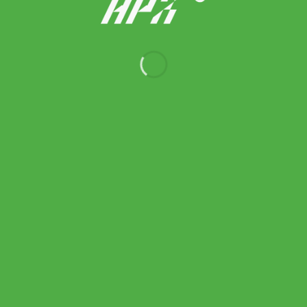
Asics รองเท้าเทนนิสผู้ชาย Solution Speed FF 4 Night Energy |
Graphite Grey/Pure Silver ( 1041A542-020 )
Original
Current
5,700.00
฿
5,130.00
฿
price
price
Released 10/08/2026.
was:
is:
5,700.00 ฿.
5,130.00 ฿.