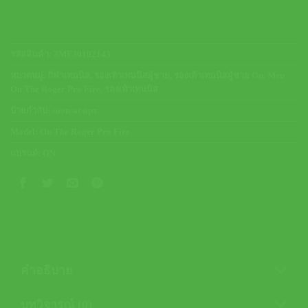
รหัสสินค้า:
3MF30102143
หมวดหมู่:
กีฬาเทนนิส
,
รองเท้าเทนนิสผู้ชาย
,
รองเท้าเทนนิสผู้ชาย On
,
Men
On The Roger Pro Fire
,
รองเท้าเทนนิส
ป้ายกำกับ:
soon-at-apx
Model:
On The Roger Pro Fire
แบรนด์:
ON
คำอธิบาย
บทวิจารณ์ (0)