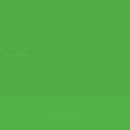
Asics กระโปรงเทนนิสเด็กผู้หญิง Girls Tennis Skort | Brilliant
White ( 2044A043-100 )
1,300.00
฿
Released 10/08/2026.
คุณอาจชอบ
ข้อมูลเกี่ยวกับเรา