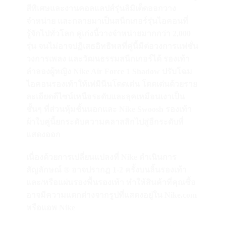
สีพิเศษและงานคอลแลปส์รุ่นลิมิเต็ดออกวาง
จำหน่าย และกลายมาเป็นสนีกเกอร์รุ่นไอคอนที่
รู้จักไปทั่วโลก คู่เก่งนี้วางจำหน่ายมากกว่า 2,000
รุ่น จนไม่อาจปฏิเสธอิทธิพลที่คู่นี้มีต่อวงการแฟชั่น
วงการเพลง และวัฒนธรรมสนีกเกอร์ได้ รองเท้า
ลำลองผู้หญิง Nike Air Force 1 Shadow ปรับโฉม
ไอคอนรองเท้าให้เฟมินีนโดดเด่น โดดเด่นด้วยราย
ละเอียดดีไซน์เหนือระดับและลุคเหมือนเงาเป็น
ชั้นๆ ที่ส่วนหุ้มชั้นนอกและ Nike Swoosh รองเท้า
ผ้าใบคู่นี้ยกระดับความคลาสสิกไปสู่อีกระดับที่
แสดงออก
เนื่องด้วยการเปลี่ยนแปลงที่ Nike ดำเนินการ
สัญลักษณ์ ® อาจปรากฏ 1-2 ครั้งบนลิ้นรองเท้า
และ/หรือแผ่นรองพื้นรองเท้า ทำให้สินค้าที่คุณซื้อ
อาจมีความแตกต่างจากรูปที่แสดงอยู่ใน Nike.com
หรือแอพ Nike