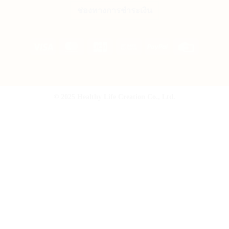
ช่องทางการชำระเงิน
Visa
MasterCard
JCB
Bank
PayPal
Credit
Transfer
Card
© 2025 Healthy Life Creation Co., Ltd.