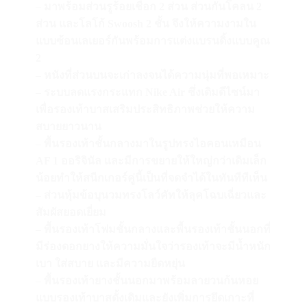
– มาพร้อมส่วนรูร้อยเชือก 2 ส่วน ส่วนกันโคลน 2
ส่วน และโลโก้ Swoosh 2 ชั้น จึงให้ความงามใน
แบบซ้อนเลเยอร์กันพร้อมการแต่งแบรนดิ้งแบบคูณ
2
– หนังที่ส่วนบนจะเก่าลงจนได้ความนุ่มที่พอเหมาะ
– ระบบลดแรงกระแทก Nike Air ซึ่งเดิมดีไซน์มา
เพื่อรองเท้าบาสเสริมประสิทธิภาพช่วยให้ความ
สบายยาวนาน
– พื้นรองเท้าชั้นกลางมาในรูปทรงไอคอนเหมือน
AF 1 ออริจินัล และมีการขยายให้ใหญ่กว่าเดิมเล็ก
น้อยทําให้สนีกเกอร์คู่นี้เป็นที่จดจําได้ในทันทีทีเห็น
– ส่วนหุ้มข้อบุนวมทรงโลว์คัทให้ลุคโฉบเฉี่ยวและ
สัมผัสยอดเยี่ยม
– พื้นรองเท้าโฟมชั้นกลางและพื้นรองเท้าชั้นนอกที่
มีร่องดอกยางให้ความมั่นใจว่ารองเท้าจะมีน้ำหนัก
เบา ใส่สบาย และมีความยืดหยุ่น
– พื้นรองเท้ายางชั้นนอกมาพร้อมลายวนก้นหอย
แบบรองเท้าบาสดั้งเดิมและยังเพิ่มการยึดเกาะที่