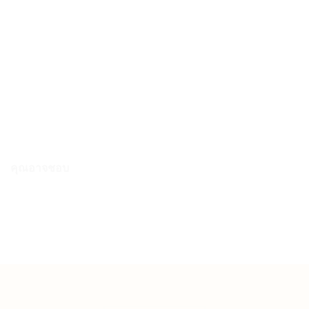
Asics รองเท้าผ้าใบ Gel-1130 | White/Forest Night ( 1203A609-106 )
3,900.00
฿
คุณอาจชอบ