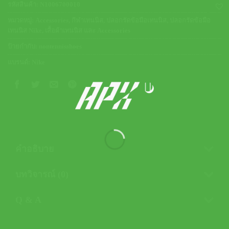
รหัสสินค้า:
N1006700010
หมวดหมู่:
Accessories
,
กีฬาเทนนิส
,
ปลอกรัดข้อมือเทนนิส
,
ปลอกรัดข้อมือ
เทนนิส Nike
,
เสื้อผ้าเทนนิส และ Accessories
ป้ายกำกับ:
nontennisshoes
แบรนด์:
Nike
คำอธิบาย
บทวิจารณ์ (0)
Q & A