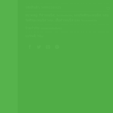
รหัสสินค้า:
N0001544425
หมวดหมู่:
กีฬาเทนนิส
,
Accessories
,
แถบรัดศีรษะเทนนิส
,
แถบ
รัดศีรษะเทนนิส Nike
,
เสื้อผ้าเทนนิส และ Accessories
ป้ายกำกับ:
nontennisshoes
แบรนด์:
Nike