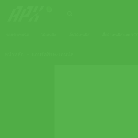
ข้าม
ไป
ยัง
เนื้อหา
รองเท้าเทนนิส
ไม้เทนนิส
เอ็นไม้เทนนิส
เสื้อผ้าเทนนิส และ 
หน้าหลัก
»
แถบรัดศีรษะเทนนิส