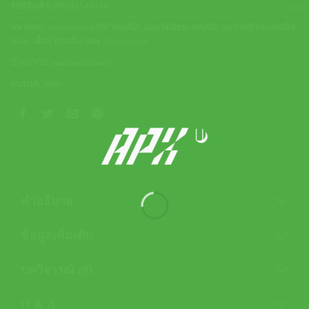
รหัสสินค้า:
N0001544446
หมวดหมู่:
Accessories
,
กีฬาเทนนิส
,
แถบรัดศีรษะเทนนิส
,
แถบรัดศีรษะเทนนิส
Nike
,
เสื้อผ้าเทนนิส และ Accessories
ป้ายกำกับ:
nontennisshoes
แบรนด์:
Nike
คำอธิบาย
ข้อมูลเพิ่มเติม
บทวิจารณ์ (0)
Q & A