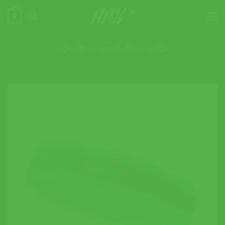
ข้าม
0
ไป
ยัง
เนื้อหา
หน้าหลัก
»
แถบรัดศีรษะเทนนิส