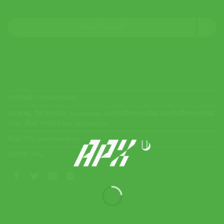
หยิบใส่ตะกร้า
รหัสสินค้า:
N0002548905
หมวดหมู่:
กีฬาเทนนิส
,
Accessories
,
แถบรัดศีรษะเทนนิส
,
แถบรัดศีรษะเทนนิส
Nike
,
เสื้อผ้าเทนนิส และ Accessories
ป้ายกำกับ:
nontennisshoes
แบรนด์:
Nike