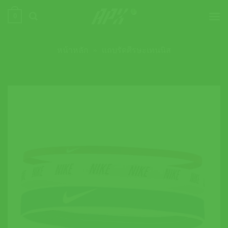
ข้าม
0
ไป
ยัง
เนื้อหา
หน้าหลัก
»
แถบรัดศีรษะเทนนิส