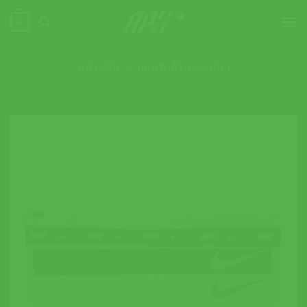
ข้าม
0
ไป
ยัง
เนื้อหา
หน้าหลัก
»
แถบรัดศีรษะเทนนิส