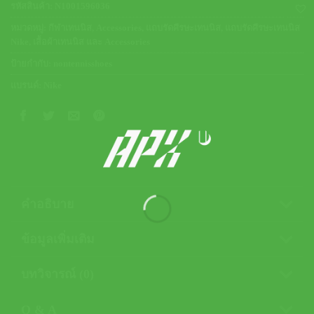
รหัสสินค้า:
N1001596036
หมวดหมู่:
กีฬาเทนนิส
,
Accessories
,
แถบรัดศีรษะเทนนิส
,
แถบรัดศีรษะเทนนิส
Nike
,
เสื้อผ้าเทนนิส และ Accessories
ป้ายกำกับ:
nontennisshoes
แบรนด์:
Nike
คำอธิบาย
ข้อมูลเพิ่มเติม
บทวิจารณ์ (0)
Q & A