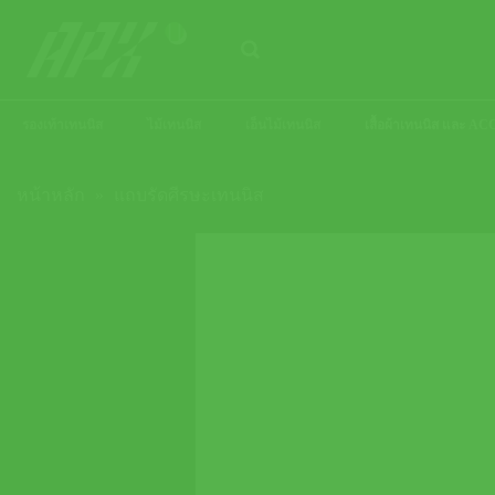
ข้าม
ไป
ยัง
เนื้อหา
รองเท้าเทนนิส
ไม้เทนนิส
เอ็นไม้เทนนิส
เสื้อผ้าเทนนิส และ 
หน้าหลัก
»
แถบรัดศีรษะเทนนิส