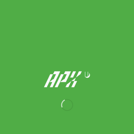
Nike ถุงเท้าเทรนนิ่งเด็ก Nike Everyday Cushioned Socks 3 Pair |
White/Black ( SX7673-100 )
Original
Current
600.00
฿
480.00
฿
price
price
was:
is:
600.00 ฿.
480.00 ฿.