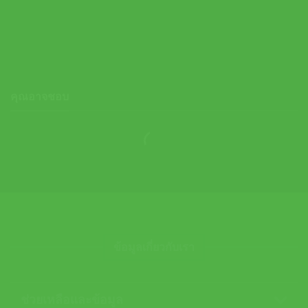
Asics รองเท้าวิ่งเทรล Gel-Sonoma TR62 Trail Running Shoes |
Clay Canyon/Obsidian Grey ( 1203A734-200 )
4,200.00
฿
คุณอาจชอบ
ข้อมูลเกี่ยวกับเรา
ช่วยเหลือและข้อมูล