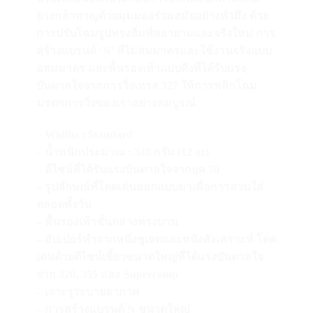
ย่างกล้าหาญด้วยมุมมองร่วมสมัยอย่างทั่วถึง ด้วย
การปรับโฉมรูปทรงลิ่มที่พยายามและจริงใหม่ การ
สร้างแบรนด์ ‘N’ ที่ไม่สมมาตรและใช้งานจริงแบบ
อสมมาตร และพื้นรองเท้าแบบดึงที่ได้รับแรง
บันดาลใจจากการวิ่งเทรล 327 ให้การพลิกโฉม
มรดกการวิ่งของเราอย่างสมบูรณ์
– Widths : Standard
– น้ำหนักประมาณ : 340 กรัม (12 oz)
– ดีไซน์ที่ได้รับแรงบันดาลใจจากยุค 70
– รูปลักษณ์ที่โดดเด่นออกแบบมาเพื่อการสวมใส่
ตลอดทั้งวัน
– พื้นรองเท้าชั้นกลางทรงบาน
– อัปเปอร์ทำจากหนังซูเอดและหนังสังเคราะห์ โดด
เด่นด้วยดีไซน์เขี้ยวขนาดใหญ่ที่ได้แรงบันดาลใจ
จาก 320, 355 และ Supercomp
– เจาะรูระบายอากาศ
– การสร้างแบรนด์ N ขนาดใหญ่