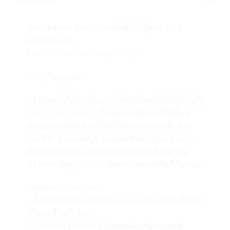
คำอธิบาย
New Balance Men’s รองเท้าผ้าใบผู้ชาย 327 (
MS327LAB )
Color : Team Away Grey / White
ราคาป้าย 3,290
แรงบันดาลใจจากรองเท้าวิ่งรุ่นไอคอนของเราในปี
1970 รองเท้ารุ่น 327 คือรองเท้าพักผ่อนที่ดีที่สุด
ส่วนบนโดดเด่นด้วยวัสดุน้ำหนักเบาและเน้นด้วย
โลโก้ N ขนาดใหญ่ที่โดดเด่นซึ่งตอกย้ำความงาม
อันเป็นเอกลักษณ์ของ New Balance ตัวหนาแต่
สร้างมาเพื่อทุกวัน 327 คือความคลาสสิกที่ทันสมัย
– Widths : Standard
– อัปเปอร์ทรงทันสมัยพร้อมโลโก้โอเวอร์ไซส์สุดเก๋
เพื่อลุคที่ไม่ซ้ำใคร
– โครงสร้างหนังกลับ/ไนลอนน้ำหนักเบาและ