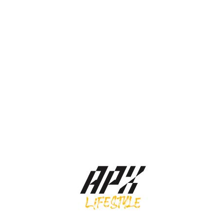
Asics รองเท้าผ้าใบ Gel-1130 | White/Green Apple ( 1203A609-105 )
Original
Current
3,900.00
฿
3,510.00
฿
price
price
was:
is:
3,900.00 ฿.
3,510.00 ฿.