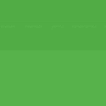
ACCESSORIES
กระเป๋าเทนนิส
ลูกเทนนิส
อุปกรณ์เสริมเทนนิส