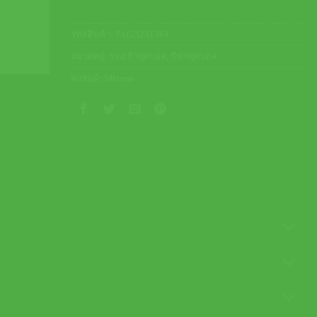
รหัสสินค้า:
P1GA231364
หมวดหมู่:
รองเท้าฟุตบอล
,
กีฬาฟุตบอล
แบรนด์:
Mizuno