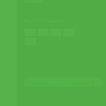
was:
is:
4,500.00 ฿.
4,050.00 ฿.
Mizuno Men's Shoes Size
ล้างค่า
8.5 US
9 US
9.5 US
10 US
10.5 US
หยิบใส่ตะกร้า