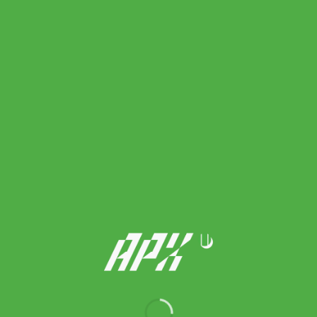
Lacoste รองเท้าเทนนิสผู้ชาย AG-LT23 Ultra Textile Tennis Shoes
| White / Navy / Red ( 747SMA0028407 )
Original
Current
5,990.00
฿
3,590.00
฿
price
price
was:
is: