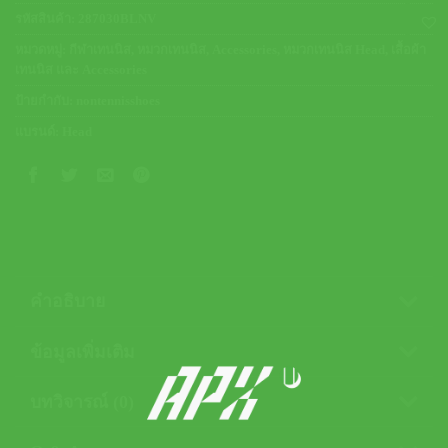
รหัสสินค้า:
287030BLNV
หมวดหมู่:
กีฬาเทนนิส
,
หมวกเทนนิส
,
Accessories
,
หมวกเทนนิส Head
,
เสื้อผ้า
เทนนิส และ Accessories
ป้ายกำกับ:
nontennisshoes
แบรนด์:
Head
คำอธิบาย
ข้อมูลเพิ่มเติม
บทวิจารณ์ (0)