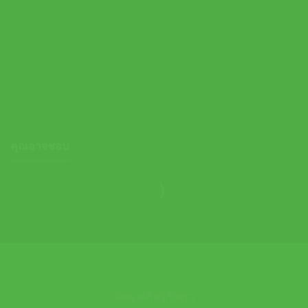
Head กระเป๋าเทนนิส Tour Racquet L Tennis Bag | Green ( 260516
)
4,500.00
฿
คุณอาจชอบ
ข้อมูลเกี่ยวกับเรา