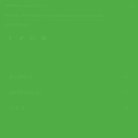
รหัสสินค้า:
260203DYFO
หมวดหมู่:
กีฬาเทนนิส
,
กระเป๋าเทนนิส Head
,
กระเป๋าเทนนิส
แบรนด์:
Head
คำอธิบาย
บทวิจารณ์ (0)
Q & A