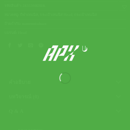
รหัสสินค้า:
283539RDBK
หมวดหมู่:
กีฬาเทนนิส
,
กระเป๋าเทนนิส Head
,
กระเป๋าเทนนิส
ป้ายกำกับ:
nontennisshoes
แบรนด์:
Head
คำอธิบาย
บทวิจารณ์ (0)
Q & A