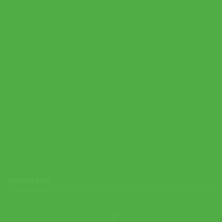
Yonex ไม้เทนนิส (ไม้ Demo) VCore 100 2026 Tennis Racket
G2,G3 | Ruby Red ( 08VC100YXRBYR )
คุณอาจชอบ