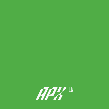
Tecnifibre เอ็นไม้เทนนิส Ice Code 17/1.25mm Tennis Strings Reel
| White ( 04RIC125XW )
690.00
฿