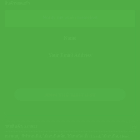
สินค้าหมดแล้ว
Notify me when restocked
JOIN THE WAITLIST
รหัสสินค้า:
234913
หมวดหมู่:
กีฬาเทนนิส
,
ไม้เทนนิสเด็ก
,
ไม้เทนนิสเด็ก Head
,
ไม้เทนนิส
,
Head